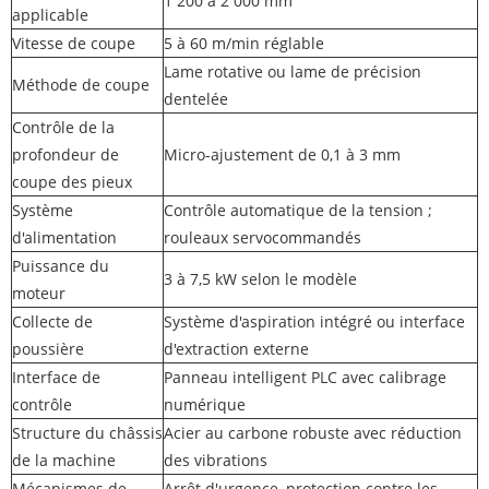
1 200 à 2 000 mm
applicable
Vitesse de coupe
5 à 60 m/min réglable
Lame rotative ou lame de précision
Méthode de coupe
dentelée
Contrôle de la
profondeur de
Micro-ajustement de 0,1 à 3 mm
coupe des pieux
Système
Contrôle automatique de la tension ;
d'alimentation
rouleaux servocommandés
Puissance du
3 à 7,5 kW selon le modèle
moteur
Collecte de
Système d'aspiration intégré ou interface
poussière
d'extraction externe
Interface de
Panneau intelligent PLC avec calibrage
contrôle
numérique
Structure du châssis
Acier au carbone robuste avec réduction
de la machine
des vibrations
Mécanismes de
Arrêt d'urgence, protection contre les