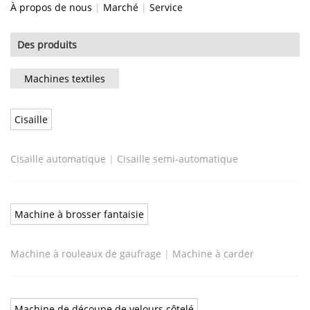
À propos de nous
|
Marché
|
Service
Des produits
Machines textiles
Cisaille
Cisaille automatique
|
Cisaille semi-automatique
Machine à brosser fantaisie
Machine à rouleaux de gaufrage
|
Machine à carder
Machine de découpe de velours côtelé