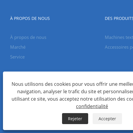
À PROPOS DE NOUS
DES PRODUIT
À propos de nous
Machines text
Marché
Accessoires 
Service
Nous utilisons des cookies pour vous offrir une meill
navigation, analyser le trafic du site et personnalise
utilisant ce site, vous acceptez notre utilisation des co
Copyright © 2023 Changzhou Ceres Machinery Co., Ltd. Tous d
confidentialité
Links
Sitemap
RSS
XML
politique de confidentialité
Rejeter
Accepter