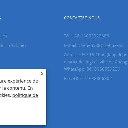
S
CONTACTEZ-NOUS
iles
Tél: +86-13063922686
pour machines
E-mail: chenyh588@sohu.com
Adresse: N ° 15 Changfeng Road
district de Jingkai, ville de Chan
WhatsApp: 8618068559226
X
Fax: +86-519-88806802
eure expérience de
r le contenu. En
okies.
politique de
roits réservés.