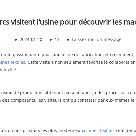
rcs visitent l'usine pour découvrir les ma
●
2024-01-20
●
13
●
Laissez-moi un message
tunité passionnante pour une usine de fabrication, et récemment, not
ines textiles
. Cette visite a non seulement favorisé la collaborati
 textile.
e usine de production, obtenant ainsi un aperçu des processus com
n des composants, les visiteurs ont pu constater par eux-mêmes le d
ique, où nos produits les plus modernes
machines textiles
a été démo