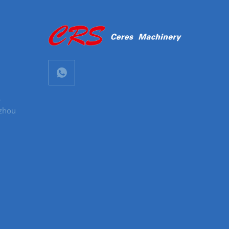
,
gzhou