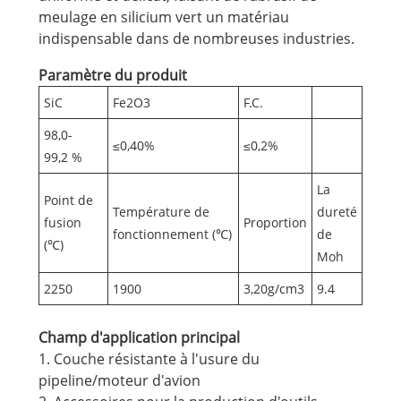
meulage en silicium vert un matériau
indispensable dans de nombreuses industries.
Paramètre du produit
SiC
Fe2O3
F.C.
98,0-
≤0,40%
≤0,2%
99,2 %
La
Point de
Température de
dureté
fusion
Proportion
fonctionnement (℃)
de
(℃)
Moh
2250
1900
3,20g/cm3
9.4
Champ d'application principal
1. Couche résistante à l'usure du
pipeline/moteur d'avion