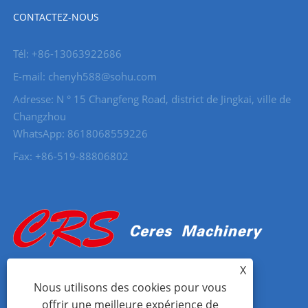
CONTACTEZ-NOUS
Tél: +86-13063922686
E-mail: chenyh588@sohu.com
Adresse: N ° 15 Changfeng Road, district de Jingkai, ville de
Changzhou
WhatsApp: 8618068559226
Fax: +86-519-88806802
X
Nous utilisons des cookies pour vous
offrir une meilleure expérience de