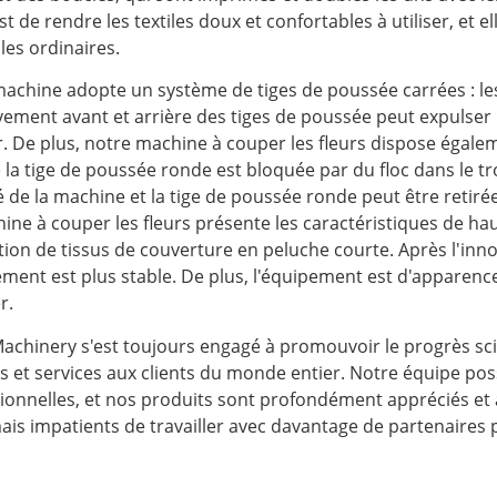
est de rendre les textiles doux et confortables à utiliser, e
iles ordinaires.
achine adopte un système de tiges de poussée carrées : les
ement avant et arrière des tiges de poussée peut expulser le
. De plus, notre machine à couper les fleurs dispose égale
 la tige de poussée ronde est bloquée par du floc dans le tr
 de la machine et la tige de poussée ronde peut être retirée 
ine à couper les fleurs présente les caractéristiques de haut
ion de tissus de couverture en peluche courte. Après l'inno
ement est plus stable. De plus, l'équipement est d'apparenc
r.
achinery s'est toujours engagé à promouvoir le progrès scie
s et services aux clients du monde entier. Notre équipe po
ionnelles, et nos produits sont profondément appréciés et
is impatients de travailler avec davantage de partenaires p