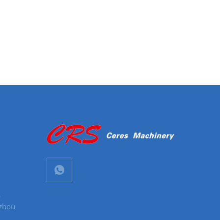
,
gzhou