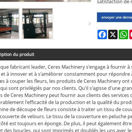
satisfaction de 
envoyer une dem
Facebook
X
W
iption du produit
 que fabricant leader, Ceres Machinery s'engage à fournir à s
, et à innover et à s'améliorer constamment pour répondr
s à couper les fleurs, les produits de Ceres Machinery on
 qui sont privilégiés par nos clients. Qu'il s'agisse d'une gr
rs de Ceres Machinery peut fournir aux clients des services d
rablement l'efficacité de la production et la qualité du prod
ine de découpe de fleurs consiste à traiter un tissu de cou
ecouverte de velours. Le tissu de la couverture en peluche 
 côté est toujours en éponge. De plus, il peut également ê
et des boucles, qui sont imprimés et doublés les uns avec le