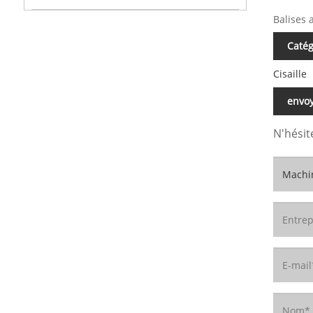
Balises 
Catég
Cisaille
envo
N'hésit