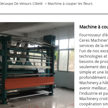
écoupe De Velours Côtelé
> Machine à couper les fleurs
Machine à cou
Fournisseur d
Ceres Machinery
services de la m
l'un de nos exc
technologies e
besoins de prod
seulement des p
simple et une l
profondément ap
Machinery a hât
avenir meilleu
l'industrie et 
Machinery croit
coopération sinc