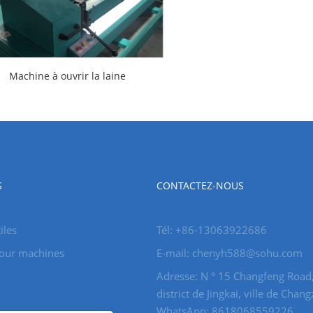
Machine à ouvrir la laine
S
CONTACTEZ-NOUS
iles
Tél: +86-13063922686
pour machines
E-mail: chenyh588@sohu.com
Adresse: N ° 15 Changfeng Road
district de Jingkai, ville de Chan
WhatsApp: 8618068559226