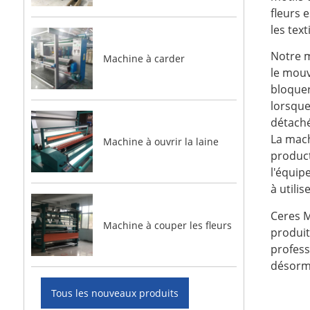
fleurs 
les text
Notre m
Machine à carder
le mouv
bloquer
lorsque
détaché
La mach
Machine à ouvrir la laine
product
l'équip
à utilise
Ceres M
Machine à couper les fleurs
produit
profess
désorma
Tous les nouveaux produits