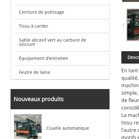
Ceinture de polissage
Tissu à carder
Sable abrasif vert au carbure de
silicium
Descr
Équipement d'entretien
En tant
Feutre de laine
qualité
machine
simple,
Nouveaux produits
de fleu
considé
La mach
tissu r
Cisaille automatique
l'autre
motifs 